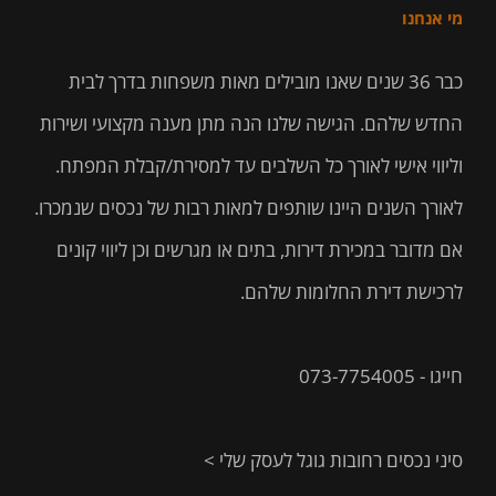
מי אנחנו
בכמה לפרסם את הדירה שלי ?
1:25
כבר 36 שנים שאנו מובילים מאות משפחות בדרך לבית
כשמחירי הדירות יורדים …
1:27
החדש שלהם. הגישה שלנו הנה מתן מענה מקצועי ושירות
וליווי אישי לאורך כל השלבים עד למסירת/קבלת המפתח.
טיפ למוכרים
1:30
לאורך השנים היינו שותפים למאות רבות של נכסים שנמכרו.
ימבה אנרגיות ופיתה תימנית אחת
1:11
אם מדובר במכירת דירות, בתים או מגרשים וכן ליווי קונים
10 דברים שכדאי לעשות לפני שמתחילים מכירה
1:17
לרכישת דירת החלומות שלהם.
מתווך שרלטן ?? תאשימו את עצמכם ….
0:57
חייגו - 073-7754005
סיני נכסים רחובות גוגל לעסק שלי >