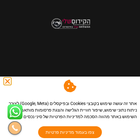
@ כול הזכויות שמורות לסיני נכסים - השקעות,שיווק נדל"ן ונכסים
באינטרנט.
|הצהרת נגישות
.
|מדיניות פרטיות
.
|מפת אתר
.
|
אתר זה עושה שימוש בקובצי Cookies ובפיקסלים (Google, Meta) לצורך
תקנון אתר.
| llms.
ניתוח נתוני שימוש, שיפור חוויית הגלישה והצגת פרסומות מותאמות.
השימוש באתר מהווה הסכמה למדיניות הפרטיות של סיני נכסים
צפו בעמוד מדיניות פרטיות