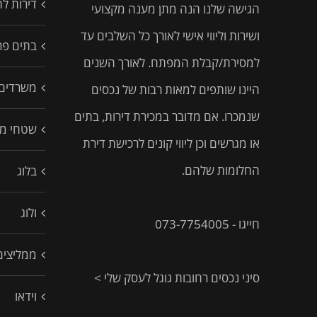
דירות ל
הגישה שלנו הנה מתן מענה מקצועי
ושירות וליווי אישי לאורך כל השלבים עד
בתים פרט
למסירת/קבלת המפתח. לאורך השנים
משרדים
היינו שותפים למאות רבות של נכסים
שנמכרו. אם מדובר במכירת דירות, בתים
שטחי מ
או מגרשים וכן ליווי קונים לרכישת דירת
החלומות שלהם.
בלוג
ולוג
חייגו - 073-7754005
ממליצים
סיני נכסים רחובות גוגל לעסק שלי >
וידאו