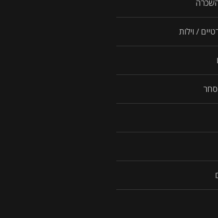
השכרה
יים / וילות
סחר