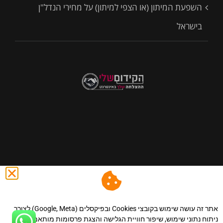
השפעת המיתון (או הצפי למיתון) על מחירי הנדל"ן
בישראל
@ כול הזכויות שמורות לסיני נכסים - השקעות,שיווק נדל"ן ונכסים
באינטרנט.
|הצהרת נגישות
.
|מדיניות פרטיות
.
|מפת אתר
.
|
אתר זה עושה שימוש בקובצי Cookies ובפיקסלים (Google, Meta) לצורך
תקנון אתר.
| llms.
ניתוח נתוני שימוש, שיפור חוויית הגלישה והצגת פרסומות מותאמות.