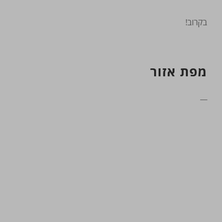
בקרוב!
מפת אזור
__