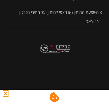
השפעת המיתון (או הצפי למיתון) על מחירי הנדל"ן
בישראל
@ כול הזכויות שמורות לסיני נכסים - השקעות,שיווק נדל"ן ונכסים
באינטרנט.
|הצהרת נגישות
.
|מדיניות פרטיות
.
|מפת אתר
.
|