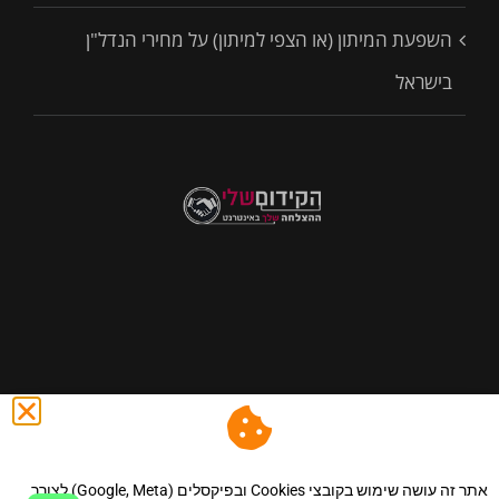
השפעת המיתון (או הצפי למיתון) על מחירי הנדל"ן
בישראל
@ כול הזכויות שמורות לסיני נכסים - השקעות,שיווק נדל"ן ונכסים
באינטרנט.
|הצהרת נגישות
.
|מדיניות פרטיות
.
|מפת אתר
.
|
אתר זה עושה שימוש בקובצי Cookies ובפיקסלים (Google, Meta) לצורך