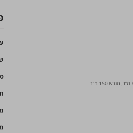
פ
עי
שכ
סו
חד
מ"
מג