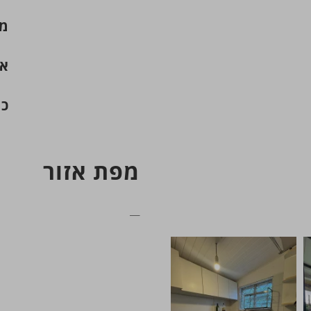
מח
אר
כנ
מפת אזור
__