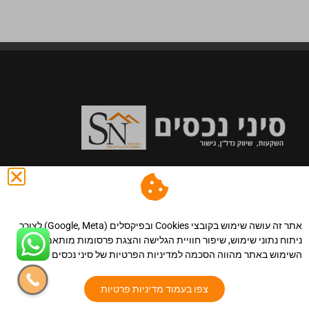
מי אנחנו
אתר זה עושה שימוש בקובצי Cookies ובפיקסלים (Google, Meta) לצורך
כבר 36 שנים שאנו מובילים מאות משפחות בדרך לבית
ניתוח נתוני שימוש, שיפור חוויית הגלישה והצגת פרסומות מותאמות.
השימוש באתר מהווה הסכמה למדיניות הפרטיות של סיני נכסים
החדש שלהם. הגישה שלנו הנה מתן מענה מקצועי ושירות
וליווי אישי לאורך כל השלבים עד למסירת/קבלת המפתח.
צפו בעמוד מדיניות פרטיות