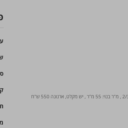
פ
עי
שכ
סו
קו
דירה 3 חדרים להשכרה ברחובות בקריית משה, קומה: 2/3 , מ"ר בנוי: 55 מ"ר , יש מקלט, ארנונה 550 ש"ח
חד
מ"