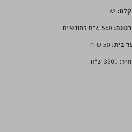
לט:
יש
נונה:
550 ש"ח לחודשיים
ד בית:
50 ש"ח
יר:
3500 ש"ח