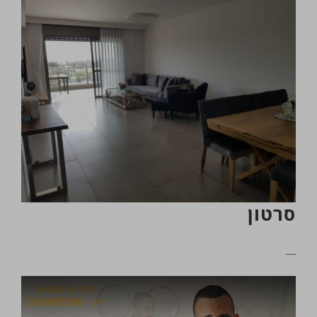
סרטון
__