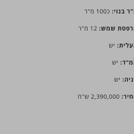
ר בנוי:
כ100 מ"ר
פסת שמש:
12 מ"ר
לית:
יש
"ד:
יש
יה:
יש
יר:
2,390,000 ש"ח