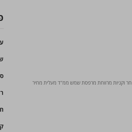
פ
עי
שכ
סו
סחר וקניות מרווחת מרפסת שמש ממ"ד מעלית מחיר
רח
חד
קו