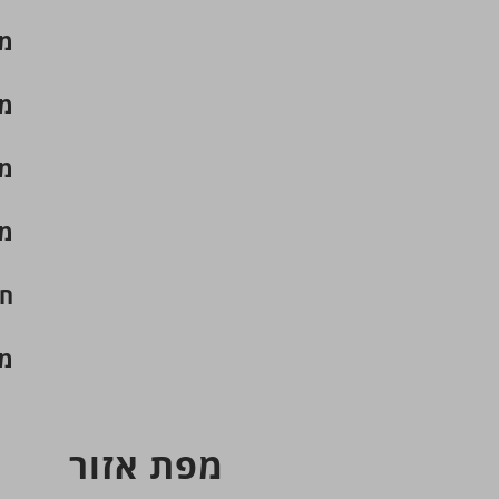
מ"
מר
מע
ממ
חנ
מח
מפת אזור