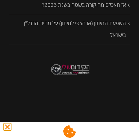
אז תאכלס מה קורה בשטח בשנת 2023?
השפעת המיתון (או הצפי למיתון) על מחירי הנדל"ן
בישראל
@ כול הזכויות שמורות לסיני נכסים - השקעות,שיווק נדל"ן ונכסים