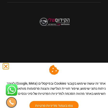
@ כול הזכויות שמורות לסיני נכסים - השקעות,שיווק נדל"ן ונכסים
באינטרנט.
|הצהרת נגישות
.
|מדיניות פרטיות
.
|מפת אתר
.
|
אתר זה עושה שימוש בקובצי Cookies ובפיקסלים (Google, Meta) לצורך
תקנון אתר.
| llms.
ניתוח נתוני שימוש, שיפור חוויית הגלישה והצגת פרסומות מותאמות.
השימוש באתר מהווה הסכמה למדיניות הפרטיות של סיני נכסים
צפו בעמוד מדיניות פרטיות