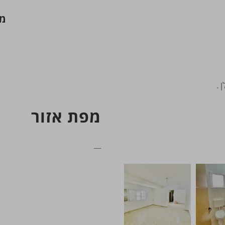
מח
 .
מפת אזור
__