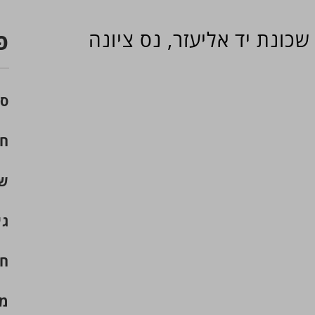
כונת יד אליעזר, נס ציונה
פ
סו
חד
שט
גי
חנ
מח