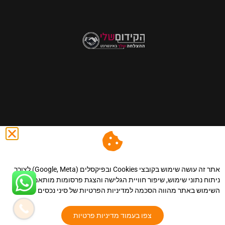
@ כול הזכויות שמורות לסיני נכסים - השקעות,שיווק נדל"ן ונכסים
באינטרנט.
|הצהרת נגישות
.
|מדיניות פרטיות
.
|מפת אתר
.
|
אתר זה עושה שימוש בקובצי Cookies ובפיקסלים (Google, Meta) לצורך
תקנון אתר.
| llms.
ניתוח נתוני שימוש, שיפור חוויית הגלישה והצגת פרסומות מותאמות.
השימוש באתר מהווה הסכמה למדיניות הפרטיות של סיני נכסים
צפו בעמוד מדיניות פרטיות