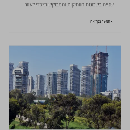
שנייה בשכונות הוותיקות והמבוקשות?כדי לעזור
המשך בקריאה
כל מה שחדש בעולם הנדל"ן ברחובות בשנת 2025